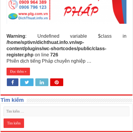
Warning
: Undefined variable $class in
/home/sptivn/dichthuat.info.vn/wp-
content/plugins/wc-shortcodes/public/class-
register.php
on line
726
Phiên dịch tiếng Pháp chuyên nghiệp …
Đọc thêm »
Tìm kiếm