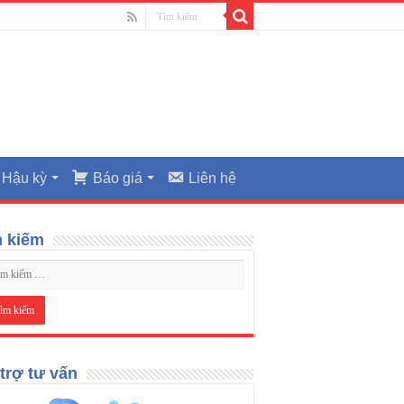
Hậu kỳ
Báo giá
Liên hệ
m kiếm
trợ tư vấn