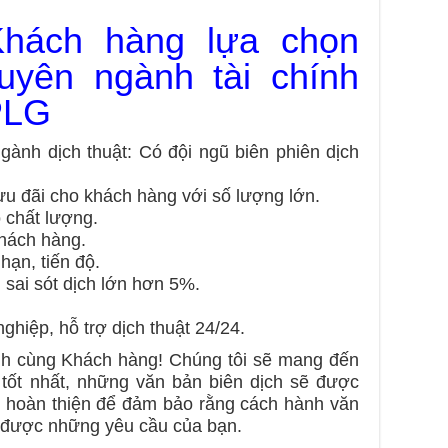
hách hàng lựa chọn
huyên ngành tài chính
PLG
.
ành dịch thuật: Có đội ngũ biên phiên dịch
ác.
ưu đãi cho khách hàng với số lượng lớn.
.
 chất lượng.
.
ác.
khách hàng.
ạn, tiến độ.
sai sót dịch lớn hơn 5%.
i.
hiệp, hỗ trợ dịch thuật 24/24.
oán.
nh cùng Khách hàng! Chúng tôi sẽ mang đến
 mại.
tốt nhất, những văn bản biên dịch sẽ được
p hoàn thiện để đảm bảo rằng cách hành văn
h ngân hàng.
t được những yêu cầu của bạn.