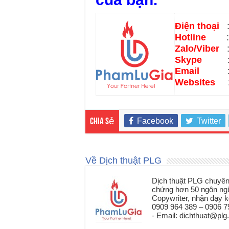
Điện thoại
: 
Hotline
: 09
Zalo/Viber
: 
Skype
: lu
Email
: dic
Websites
: w
Facebook
Twitter
Chia sẻ
Về Dịch thuật PLG
Dịch thuật PLG chuyên n
chứng hơn 50 ngôn ngữ 
Copywriter, nhận dạy k
0909 964 389 – 0906 79
- Email: dichthuat@pl