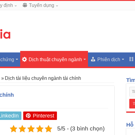
y định
Tuyển dụng
 chứng
Dịch thuật chuyên ngành
Phiên dịch
h
»
Dịch tài liệu chuyên ngành tài chính
Tì
 chính
LinkedIn
Pinterest
Hỗ 
5/5 - (3 bình chọn)