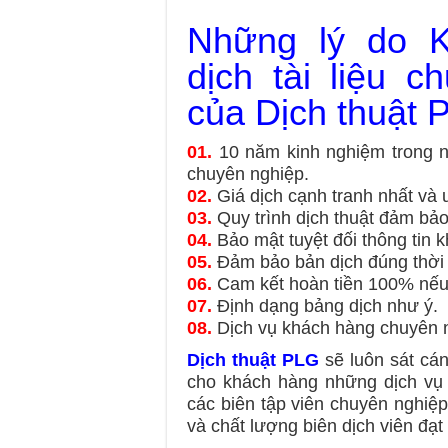
Dịch tiểu luận kinh tế.
Dịch thuật tiếng Nhật.
Phiên dịch tiếng Anh.
Những lý do K
Dịch thuật báo cáo thuế.
Dịch thuật tiếng Nga.
Phiên dịch tiếng Nhật.
dịch tài liệu c
Dịch thuật hồ sơ hải quan.
Dịch thuật tiếng Pháp.
Phiên dịch tiếng Hàn Quốc.
của Dịch thuật 
Dịch thuật tài liệu tài chính.
Dịch thuật tiếng Ấn Độ.
Phiên dịch tiếng Trung Quốc
01.
10 năm kinh nghiệm trong ng
Dịch thuật luận văn kinh tế.
Dịch thuật tiếng Hàn Quốc.
chuyên nghiệp.
Các ngôn ngữ phiên dịch kh
Dịch thuật tài chính kế toán.
02.
Giá dịch cạnh tranh nhất và 
Dịch thuật tiếng Trung Quốc
03.
Quy trình dịch thuật đảm bảo
Dịch thuật báo cáo tài chính
Các ngôn ngữ dịch thuật kh
04.
Bảo mật tuyệt đối thông tin 
05.
Đảm bảo bản dịch đúng thời h
Dịch thuật kinh tế đối ngoại.
06.
Cam kết hoàn tiền 100% nếu 
Dịch thuật tài liệu thương mạ
07.
Định dạng bảng dịch như ý.
08.
Dịch vụ khách hàng chuyên ng
Dịch thuật tài liệu chứng kh
Dịch thuật PLG
sẽ luôn sát cá
Dịch thuật chứng từ thương
cho khách hàng những dịch vụ 
các biên tập viên chuyên nghiệ
Dịch thuật luận văn tài chín
và chất lượng biên dịch viên đạ