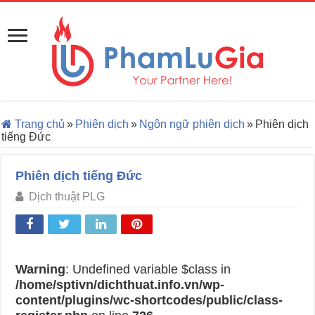
Trang chủ
»
Phiên dịch
»
Ngôn ngữ phiên dịch
»
Phiên dịch
tiếng Đức
Phiên dịch tiếng Đức
Dịch thuật PLG
Warning
: Undefined variable $class in
/home/sptivn/dichthuat.info.vn/wp-
content/plugins/wc-shortcodes/public/class-