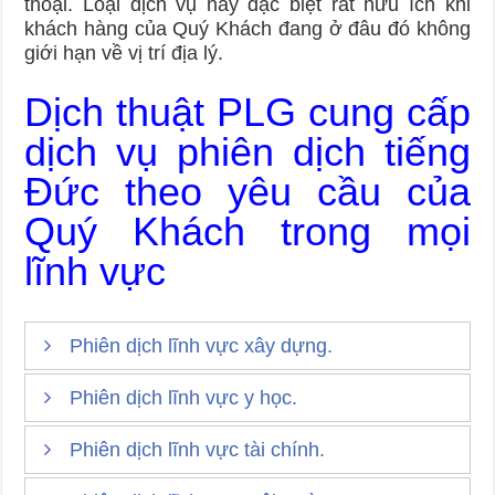
thoại. Loại dịch vụ này đặc biệt rất hữu ích khi
khách hàng của Quý Khách đang ở đâu đó không
giới hạn về vị trí địa lý.
Dịch thuật PLG cung cấp
dịch vụ phiên dịch tiếng
Đức theo yêu cầu của
Quý Khách trong mọi
lĩnh vực
Phiên dịch lĩnh vực xây dựng.
Phiên dịch lĩnh vực y học.
Phiên dịch xây dựng công trình.
Phiên dịch đàm phán hợp đồng.
Phiên dịch lĩnh vực tài chính.
Phiên dịch chuyên ngành y học.
Phiên dịch năng lực công ty.