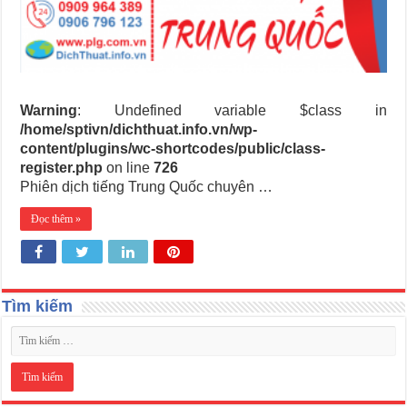
Warning
: Undefined variable $class in
/home/sptivn/dichthuat.info.vn/wp-
content/plugins/wc-shortcodes/public/class-
register.php
on line
726
Phiên dịch tiếng Trung Quốc chuyên …
Đọc thêm »
Tìm kiếm