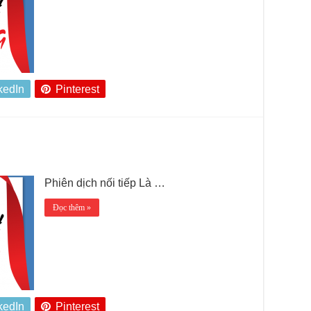
kedIn
Pinterest
Phiên dịch nối tiếp Là …
Đọc thêm »
kedIn
Pinterest