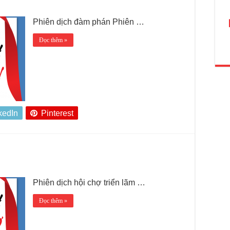
Phiên dịch đàm phán Phiên …
Đọc thêm »
kedIn
Pinterest
Phiên dịch hội chợ triển lãm …
Đọc thêm »