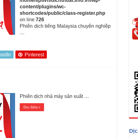
/home/sptivn/dichthuat.info.vn/wp-
content/plugins/wc-
shortcodes/public/class-register.php
on line
726
Phiên dịch tiếng Malaysia chuyên nghiệp
…
kedIn
Pinterest
Phiên dịch nhà máy sản xuất …
Đọc thêm »
Dịc