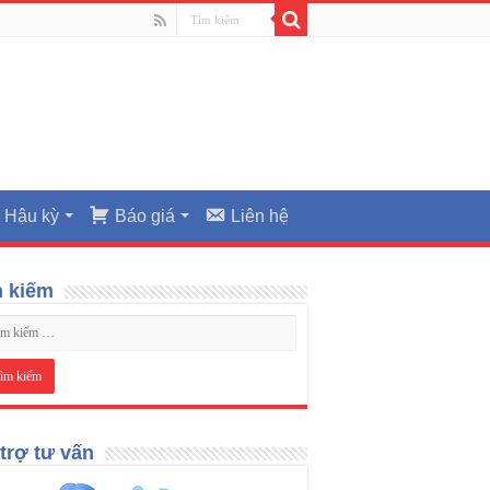
Hậu kỳ
Báo giá
Liên hệ
m kiếm
trợ tư vấn