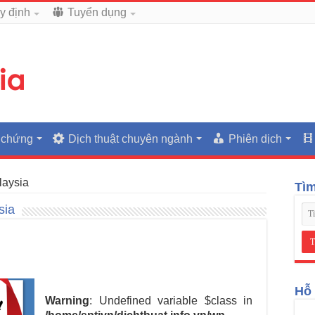
y định
Tuyển dụng
 chứng
Dịch thuật chuyên ngành
Phiên dịch
laysia
Tì
sia
Hỗ 
Warning
: Undefined variable $class in