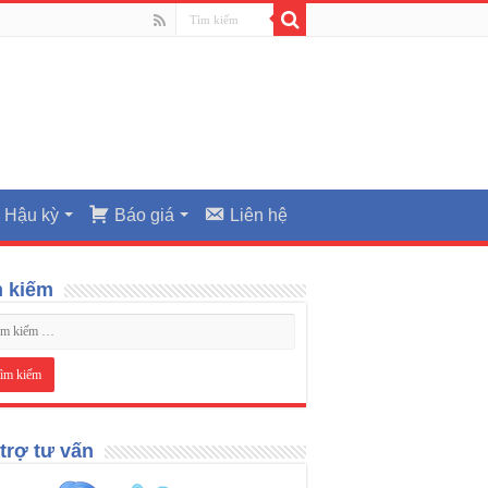
Hậu kỳ
Báo giá
Liên hệ
m kiếm
trợ tư vấn