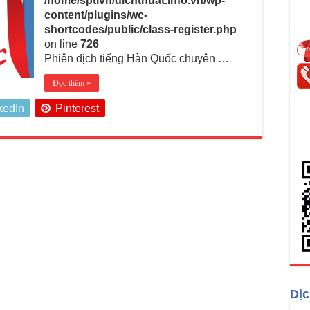
/home/sptivn/dichthuat.info.vn/wp-
content/plugins/wc-
shortcodes/public/class-register.php
on line
726
Phiên dịch tiếng Hàn Quốc chuyên …
Đọc thêm »
kedIn
Pinterest
Dịc