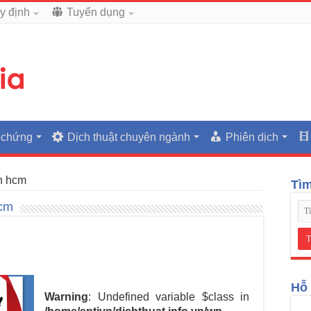
y định
Tuyển dụng
 chứng
Dịch thuật chuyên ngành
Phiên dịch
àn hcm
Tì
hcm
Hỗ 
Warning
: Undefined variable $class in