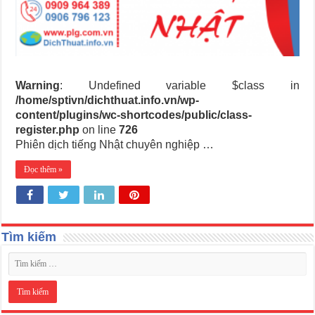
Warning
: Undefined variable $class in
/home/sptivn/dichthuat.info.vn/wp-
content/plugins/wc-shortcodes/public/class-
register.php
on line
726
Phiên dịch tiếng Nhật chuyên nghiệp …
Đọc thêm »
Tìm kiếm