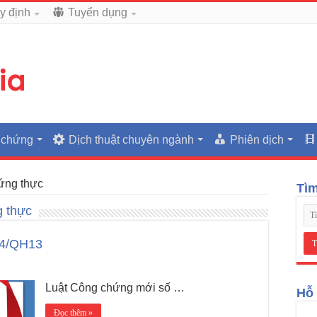
y định
Tuyển dụng
 chứng
Dịch thuật chuyên ngành
Phiên dịch
ứng thực
Tì
g thực
14/QH13
Luật Công chứng mới số …
Hỗ 
Đọc thêm »