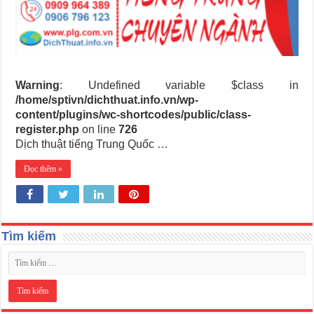
Warning
: Undefined variable $class in
/home/sptivn/dichthuat.info.vn/wp-
content/plugins/wc-shortcodes/public/class-
register.php
on line
726
Dịch thuật tiếng Trung Quốc …
Đọc thêm »
Tìm kiếm