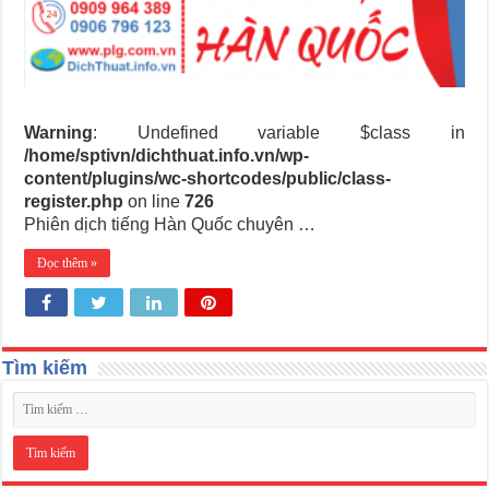
Warning
: Undefined variable $class in
/home/sptivn/dichthuat.info.vn/wp-
content/plugins/wc-shortcodes/public/class-
register.php
on line
726
Phiên dịch tiếng Hàn Quốc chuyên …
Đọc thêm »
Tìm kiếm