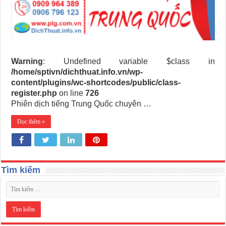
Warning
: Undefined variable $class in
/home/sptivn/dichthuat.info.vn/wp-
content/plugins/wc-shortcodes/public/class-
register.php
on line
726
Phiên dịch tiếng Trung Quốc chuyên …
Đọc thêm »
Tìm kiếm