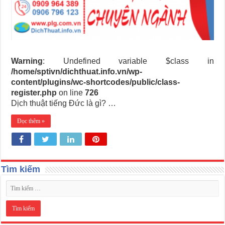
Warning
: Undefined variable $class in
/home/sptivn/dichthuat.info.vn/wp-
content/plugins/wc-shortcodes/public/class-
register.php
on line
726
Dịch thuật tiếng Đức là gì? …
Đọc thêm »
Tìm kiếm