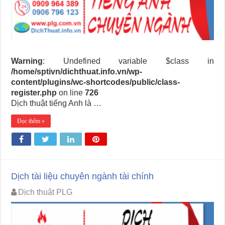
Warning
: Undefined variable $class in
/home/sptivn/dichthuat.info.vn/wp-
content/plugins/wc-shortcodes/public/class-
register.php
on line
726
Dịch thuật tiếng Anh là …
Đọc thêm »
Dịch tài liệu chuyên ngành tài chính
Dịch thuật PLG