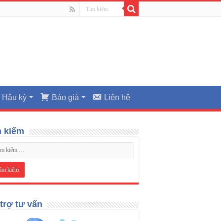
Hậu kỳ
Báo giá
Liên hệ
m kiếm
trợ tư vấn