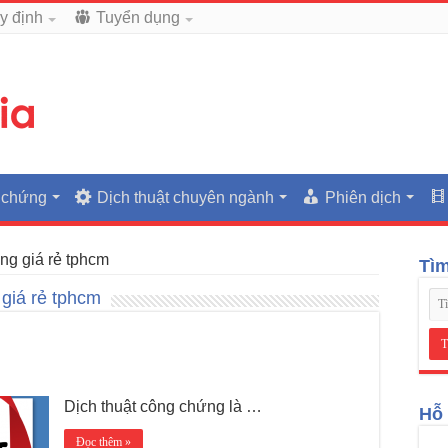
y định
Tuyển dụng
 chứng
Dịch thuật chuyên ngành
Phiên dịch
ng giá rẻ tphcm
Tì
 giá rẻ tphcm
Dịch thuật công chứng là …
Hỗ 
Đọc thêm »